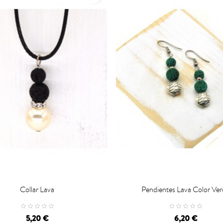
Collar Lava
Pendientes Lava Color Ve

CARRO
CARRO
5,20 €
6,20 €