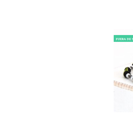
FUERA DE 
