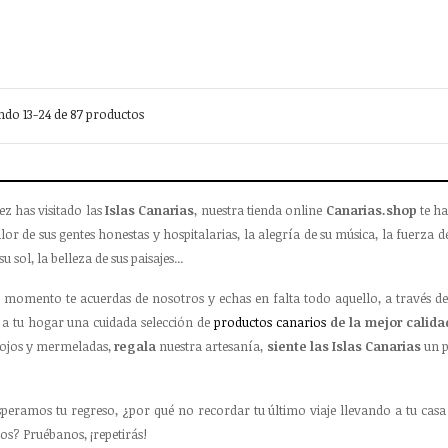
do 13-24 de 87 productos
ez has visitado las
Islas Canarias
, nuestra tienda online
Canarias.shop
te ha
lor de sus gentes honestas y hospitalarias, la alegría de su música, la fuerza de
su sol, la belleza de sus paisajes...
 momento te acuerdas de nosotros y echas en falta todo aquello, a través de
a tu hogar una cuidada selección de
productos canarios
de la mejor calida
ojos y mermeladas,
regala
nuestra artesanía,
siente las Islas Canarias
un p
speramos tu regreso, ¿por qué no recordar tu último viaje llevando a tu casa
os? Pruébanos, ¡repetirás!