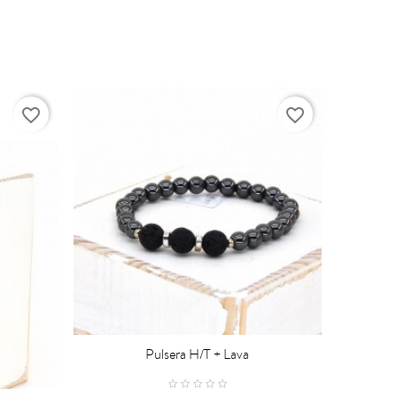
favorite_border
favorite_border
Pulsera H/t + Lava

CARRO