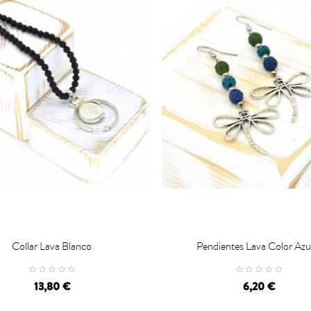
Collar Lava Blanco
Pendientes Lava Color Azul

CARRO
CARRO
13,80 €
6,20 €