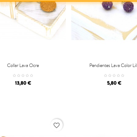
Collar Lava Ocre
Pendientes Lava Color Lil

CARRO
CARRO
13,80 €
5,80 €
favorite_border