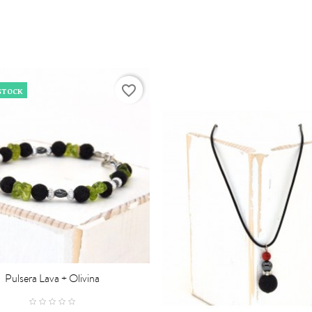
favorite_border
STOCK
Pulsera Lava + Olivina
CARRO