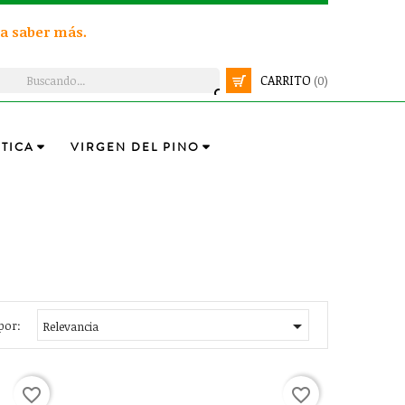
a saber más.
CARRITO
(0)
TICA
VIRGEN DEL PINO

por:
Relevancia
favorite_border
favorite_border