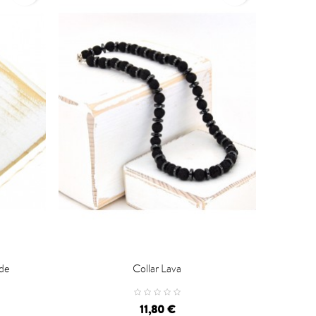
rde
Collar Lava

CARRO
11,80 €