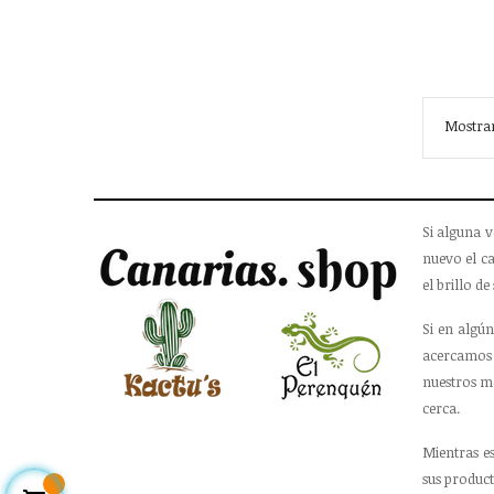
Mostran
Si alguna v
nuevo el ca
el brillo de 
Si en algún
acercamos 
nuestros m
cerca.
Mientras e
sus product