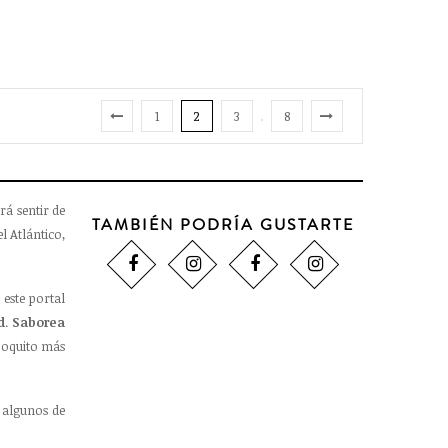
1
2
3
8
rá sentir de
TAMBIÉN PODRÍA GUSTARTE
l Atlántico,
 este portal
d
.
Saborea
oquito más
 algunos de