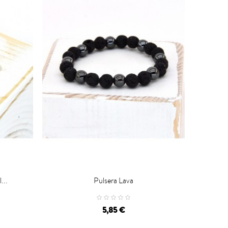
...
Pulsera Lava

CARRO
5,85 €