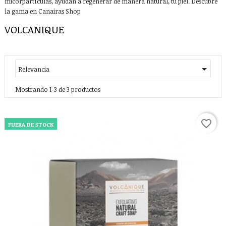
micorpartículas, ayudan a regenerar de manera natural, tu piel. Descúbre
la gama en Canairas Shop
VOLCANIQUE

Relevancia
Mostrando 1-3 de 3 productos
favorite_border
FUERA DE STOCK