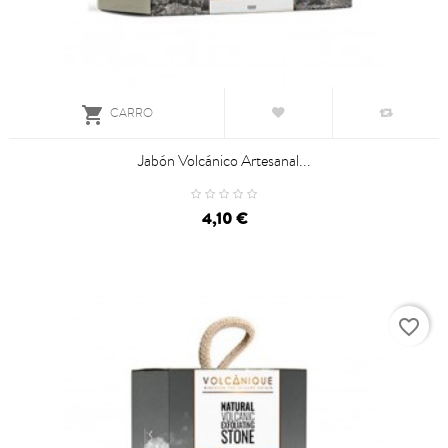

CARRO
Jabón Volcánico Artesanal...
4,10 €
favorite_border