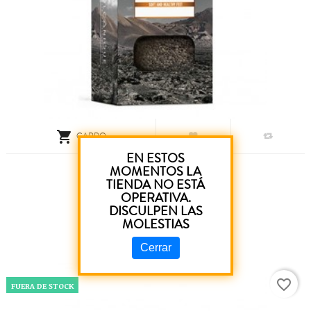

CARRO
EN ESTOS
Piedra Exfoliante Volcánica...
MOMENTOS LA
TIENDA NO ESTÁ
OPERATIVA.
5,30 €
DISCULPEN LAS
MOLESTIAS
Cerrar
favorite_border
FUERA DE STOCK