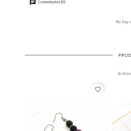
Comentarios (0)
No hay r
PROD
16 otro
favorite_border