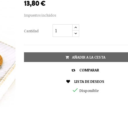
13,80 €
Impuestos incluidos
Cantidad
AÑADIR A LA CESTA

COMPARAR

LISTA DE DESEOS

Disponible