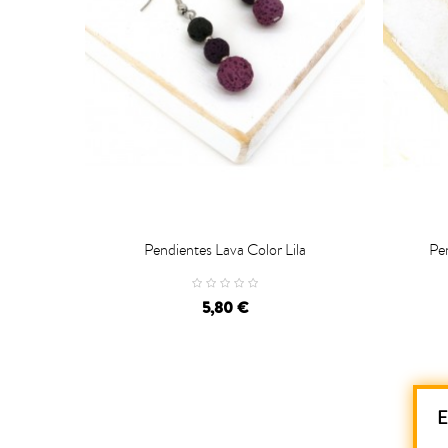
Pendientes Lava Color Lila
Pen


CARRO
5,80 €
E