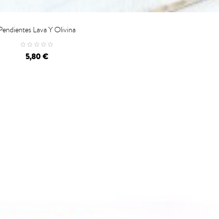
Pendientes Lava Y Olivina
Precio
5,80 €
VISTA RÁPIDA