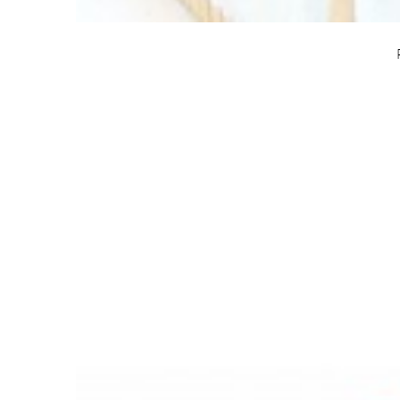

CARRO