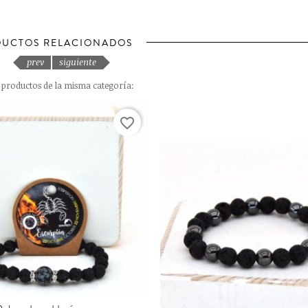
UCTOS RELACIONADOS
prev
siguiente
s productos de la misma categoría:
favorite_border