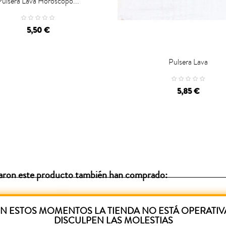
Pulsera Lava Horóscopo...
CARRO
5,50 €
Pulsera Lava

CARRO
5,85 €
raron este producto también han comprado:
N ESTOS MOMENTOS LA TIENDA NO ESTÁ OPERATIV
DISCULPEN LAS MOLESTIAS