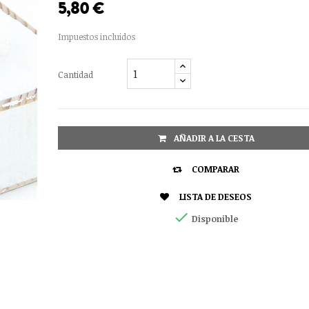
5,80 €
Impuestos incluidos
Cantidad
AÑADIR A LA CESTA

COMPARAR

LISTA DE DESEOS

Disponible