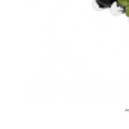

CARRO
An