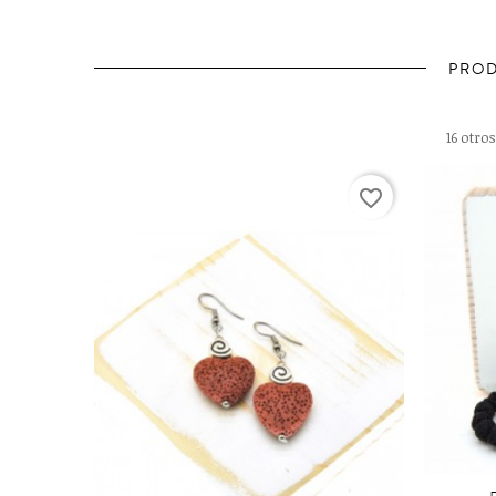
PROD
16 otro
favorite_border