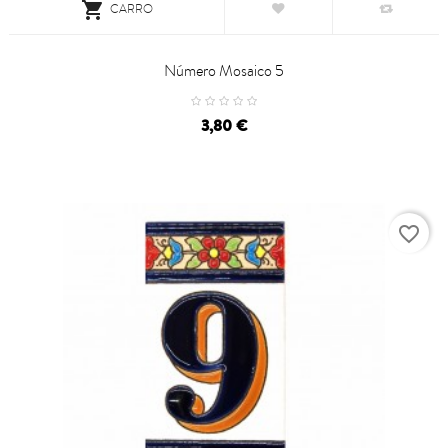

CARRO
Número Mosaico 5
Precio
3,80 €
favorite_border