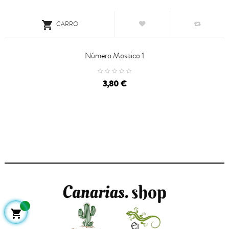

CARRO
Número Mosaico 1
Precio
3,80 €
