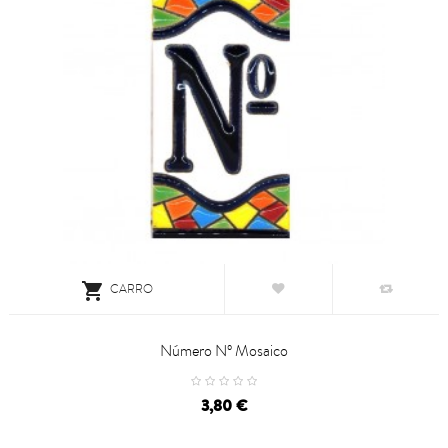

CARRO
Número Nº Mosaico
Precio
3,80 €