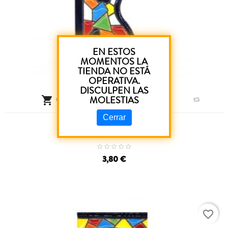
EN ESTOS
MOMENTOS LA
TIENDA NO ESTÁ
OPERATIVA.
DISCULPEN LAS
MOLESTIAS

CARRO
Cerrar
Borde Mosaico
Precio
3,80 €
favorite_border