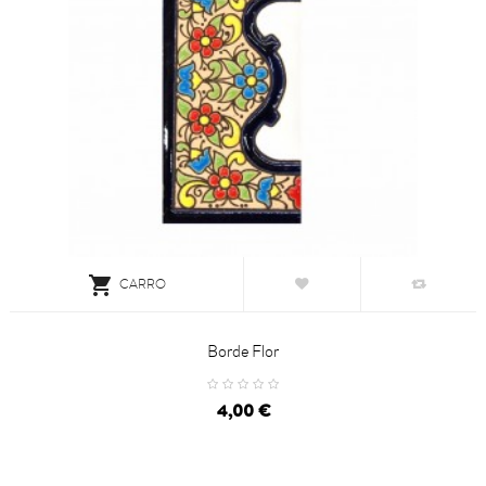

CARRO
Borde Flor
Precio
4,00 €