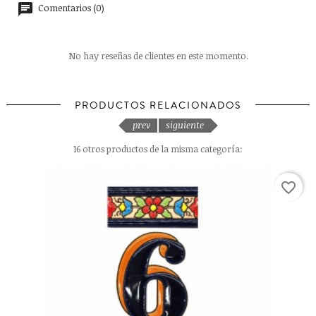
Comentarios (0)
No hay reseñas de clientes en este momento.
PRODUCTOS RELACIONADOS
prev
siguiente
16 otros productos de la misma categoría:
favorite_border