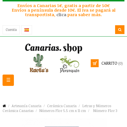
Envíos a Canarias 5€, gratis a partir de 50€
Envíos a península desde 10€. El iva se pagará al
transportista,
clica
para saber más.
Cuenta
CARRITO
(0)
Navegación
☰
de
palanca
Artesanía Canaria
Cerámica Canaria
Letras y Números
Cerámica Canarias
Números Flor 5.5 cm x 11 cm
Número Flor 3