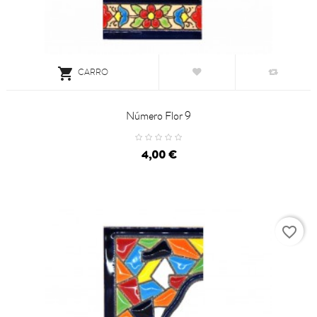

CARRO
Número Flor 9
Precio
4,00 €
favorite_border