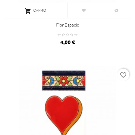

CARRO
Flor Espacio
4,00 €
favorite_border