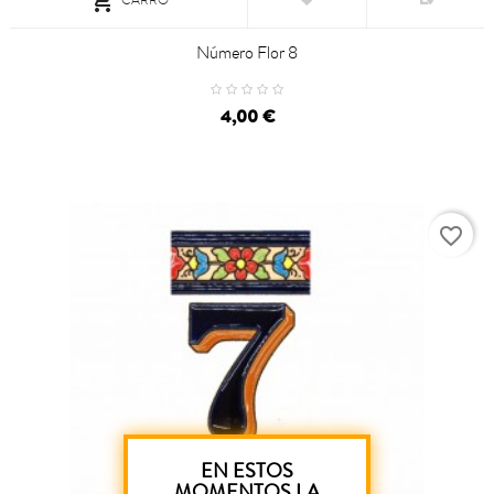

Número Flor 8
4,00 €
favorite_border
EN ESTOS
MOMENTOS LA