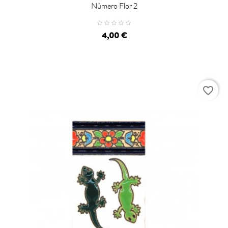
Número Flor 2
4,00 €
favorite_border