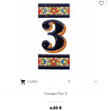
favorite_border

CARRO
Número Flor 3
4,00 €