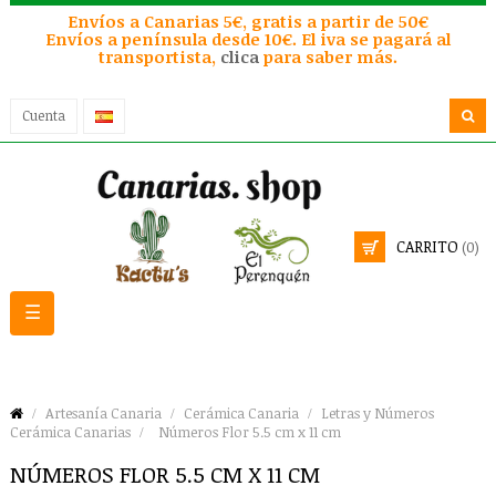
Envíos a Canarias 5€, gratis a partir de 50€
Envíos a península desde 10€. El iva se pagará al
transportista,
clica
para saber más.
Cuenta
CARRITO
(0)
Navegación
☰
de
palanca
Artesanía Canaria
Cerámica Canaria
Letras y Números
Cerámica Canarias
Números Flor 5.5 cm x 11 cm
NÚMEROS FLOR 5.5 CM X 11 CM