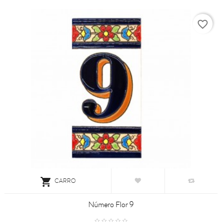
favorite_border

CARRO
Número Flor 9