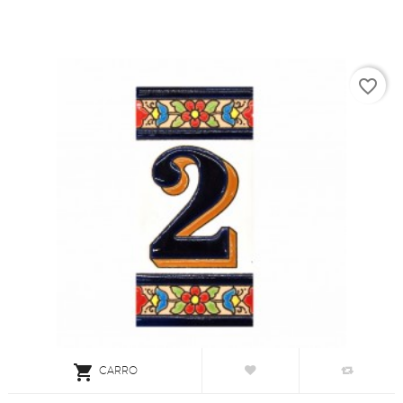
favorite_border

CARRO