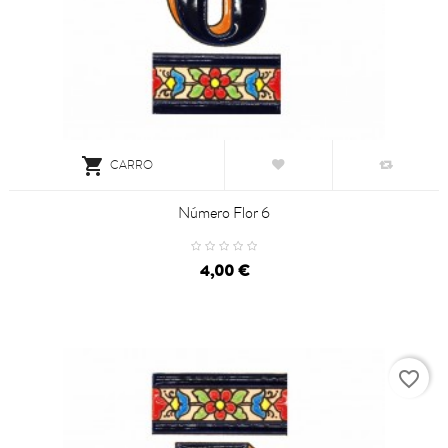

CARRO
Número Flor 6
4,00 €
favorite_border