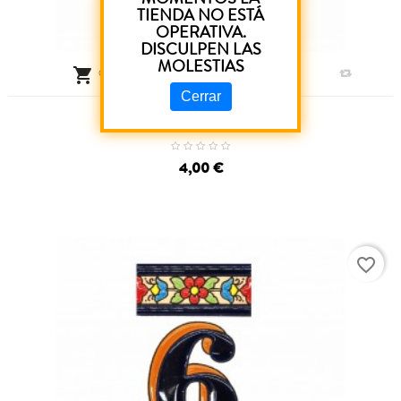
TIENDA NO ESTÁ
OPERATIVA.
DISCULPEN LAS
MOLESTIAS

CARRO
Cerrar
Número Flor 7
4,00 €
favorite_border