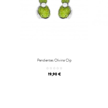

Pendientes Olivina Clip

CARRO
19,90 €