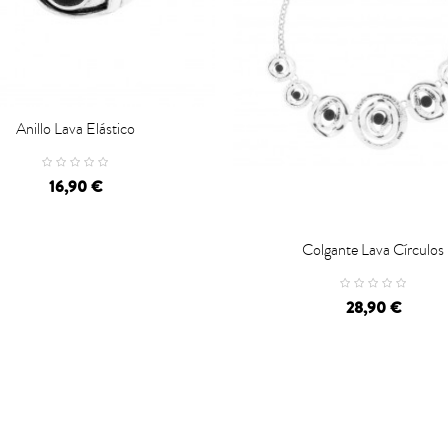
Anillo Lava Elástico
CARRO
16,90 €
Colgante Lava Círculos

CARRO
28,90 €