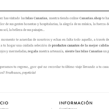
ez has visitado las
Islas Canarias
, nuestra tienda online
Canarias.shop
te ha
lor de sus gentes honestas y hospitalarias, la alegría de su música, la fuerza de
su sol, la belleza de sus paisajes...
 momento te acuerdas de nosotros y echas en falta todo aquello, a través de
a tu hogar una cuidada selección de
productos canarios
de la mejor calida
ojos y mermeladas,
regala
nuestra artesanía,
siente las Islas Canarias
un p
speramos tu regreso, ¿por qué no recordar tu último viaje llevando a tu casa
os? Pruébanos, ¡repetirás!
ICIO
INFORMACIÓN