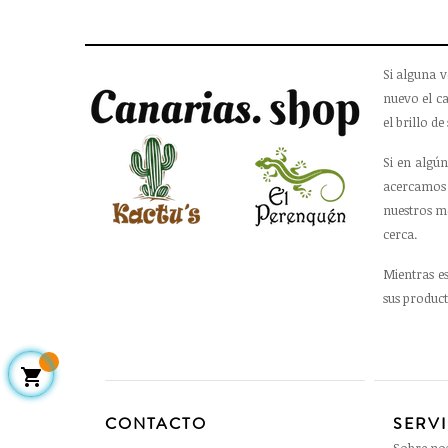
Si alguna v
nuevo el ca
el brillo de 
Si en algún
acercamos 
nuestros m
cerca.
Mientras e
sus product

CONTACTO
SERV