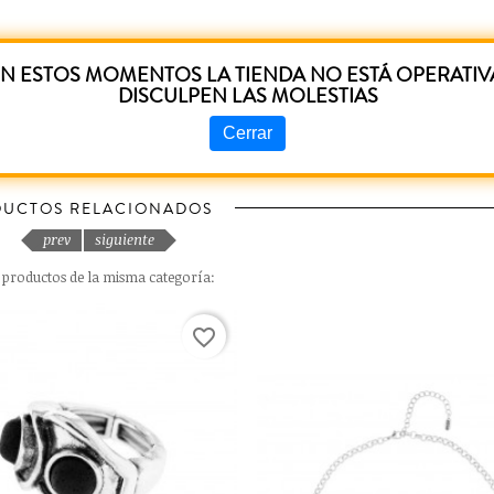
N ESTOS MOMENTOS LA TIENDA NO ESTÁ OPERATIV
eseñas de clientes en este momento.
DISCULPEN LAS MOLESTIAS
Cerrar
UCTOS RELACIONADOS
prev
siguiente
s productos de la misma categoría:
favorite_border