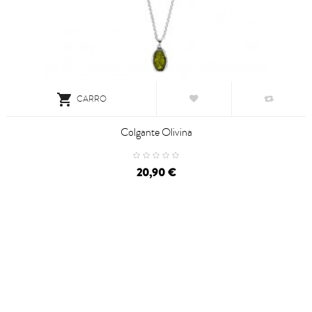

CARRO
Colgante Olivina
20,90 €