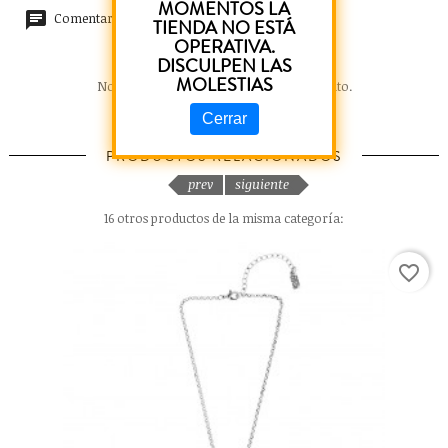
MOMENTOS LA
Comentarios (0)
TIENDA NO ESTÁ
OPERATIVA.
DISCULPEN LAS
MOLESTIAS
No hay reseñas de clientes en este momento.
Cerrar
PRODUCTOS RELACIONADOS
prev
siguiente
16 otros productos de la misma categoría:
favorite_border