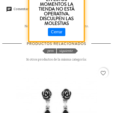
MOMENTOS LA
TIENDA NO ESTÁ
Comentarios (0)
OPERATIVA.
DISCULPEN LAS
MOLESTIAS
No hay reseñas de clientes en este momento.
Cerrar
PRODUCTOS RELACIONADOS
prev
siguiente
16 otros productos de la misma categoría:
favorite_border