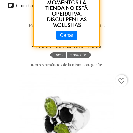
MOMENTOS LA
Comentarios (0)
TIENDA NO ESTÁ
OPERATIVA.
DISCULPEN LAS
MOLESTIAS
No hay reseñas de clientes en este momento.
Cerrar
PRODUCTOS RELACIONADOS
prev
siguiente
16 otros productos de la misma categoría:
favorite_border