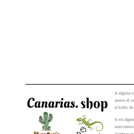
Si alguna v
nuevo el ca
el brillo de 
Si en algún
acercamos 
nuestros m