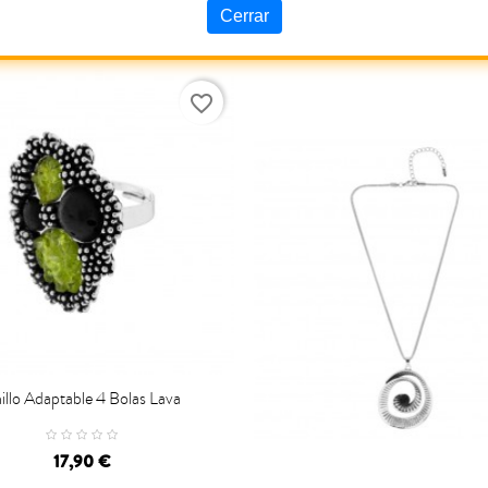
prev
siguiente
Cerrar
s productos de la misma categoría:
favorite_border
illo Adaptable 4 Bolas Lava
CARRO
17,90 €