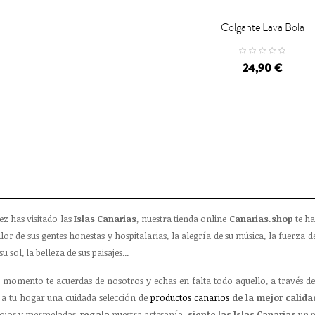
Colgante Lava Bola

CARRO
24,90 €
ez has visitado las
Islas Canarias
, nuestra tienda online
Canarias.shop
te ha
lor de sus gentes honestas y hospitalarias, la alegría de su música, la fuerza de
su sol, la belleza de sus paisajes...
 momento te acuerdas de nosotros y echas en falta todo aquello, a través de
a tu hogar una cuidada selección de
productos canarios
de la mejor calida
ojos y mermeladas,
regala
nuestra artesanía,
siente las Islas Canarias
un p