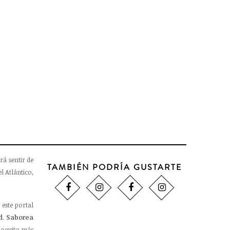
Pendientes Olivina Aro

CARRO
19,90 €
rá sentir de
TAMBIÉN PODRÍA GUSTARTE
l Atlántico,
 este portal
d
.
Saborea
oquito más