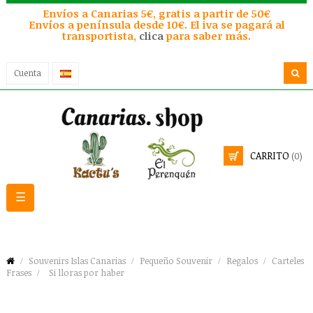
Envíos a Canarias 5€, gratis a partir de 50€
Envíos a península desde 10€. El iva se pagará al
transportista,
clica
para saber más.
Cuenta
CARRITO
(0)
Navegación
☰
de
palanca
Souvenirs Islas Canarias
Pequeño Souvenir
Regalos
Carteles
Frases
Si lloras por haber