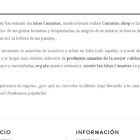
ez has visitado las
Islas Canarias
, nuestra tienda online
Canarias.shop
te ha
lor de sus gentes honestas y hospitalarias, la alegría de su música, la fuerza de
su sol, la belleza de sus paisajes...
 momento te acuerdas de nosotros y echas en falta todo aquello, a través de
a tu hogar una cuidada selección de
productos canarios
de la mejor calida
ojos y mermeladas,
regala
nuestra artesanía,
siente las Islas Canarias
un p
speramos tu regreso, ¿por qué no recordar tu último viaje llevando a tu casa
os? Pruébanos, ¡repetirás!
ICIO
INFORMACIÓN