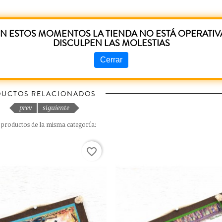
N ESTOS MOMENTOS LA TIENDA NO ESTÁ OPERATIV
eseñas de clientes en este momento.
DISCULPEN LAS MOLESTIAS
Cerrar
UCTOS RELACIONADOS
prev
siguiente
s productos de la misma categoría:
favorite_border