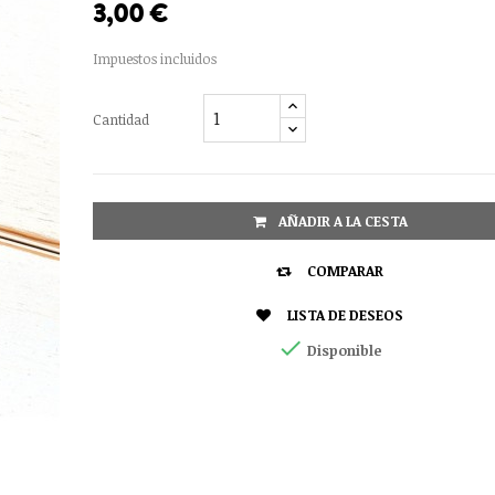
3,00 €
Impuestos incluidos
Cantidad
AÑADIR A LA CESTA

COMPARAR

LISTA DE DESEOS

Disponible