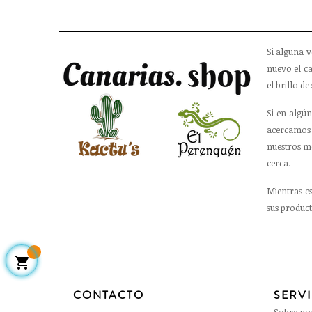
Si alguna v
nuevo el ca
el brillo de 
Si en algún
acercamos 
nuestros m
cerca.
Mientras e
sus product

CONTACTO
SERV