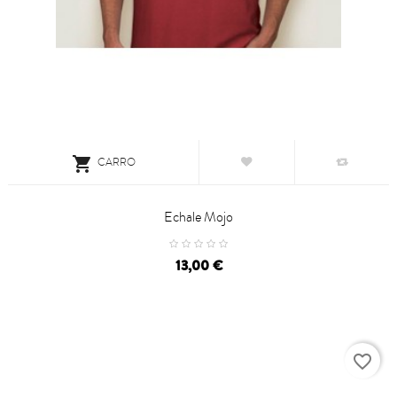

CARRO
Echale Mojo
Precio
13,00 €
favorite_border