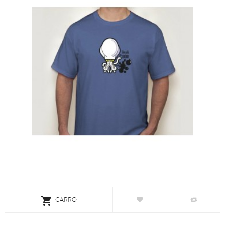

CARRO