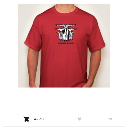

CARRO