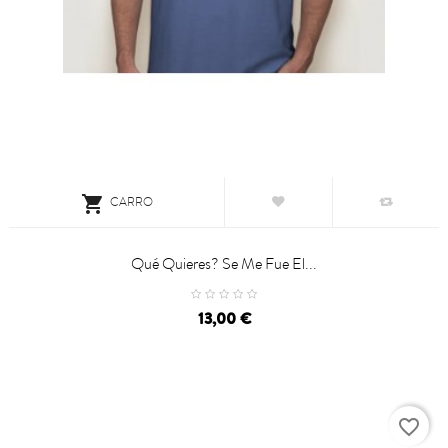

CARRO
Qué Quieres? Se Me Fue El...
Precio
13,00 €
favorite_border