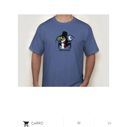

CARRO