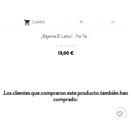

CARRO
¡Bájame El Labio! : No Te...
13,00 €
Los clientes que compraron este producto también han
comprado:
favorite_border