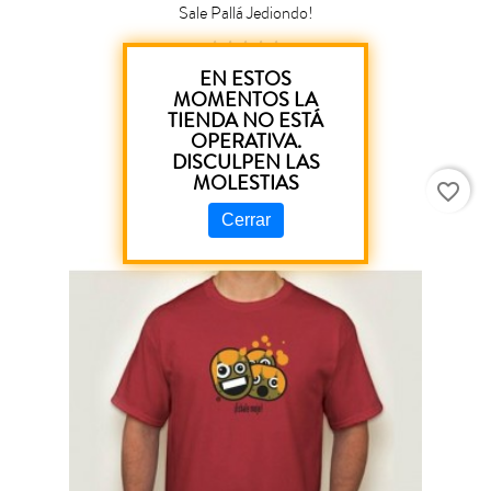
Sale Pallá Jediondo!
Precio
13,00 €
EN ESTOS
MOMENTOS LA
TIENDA NO ESTÁ
OPERATIVA.
DISCULPEN LAS
MOLESTIAS
favorite_border
Cerrar