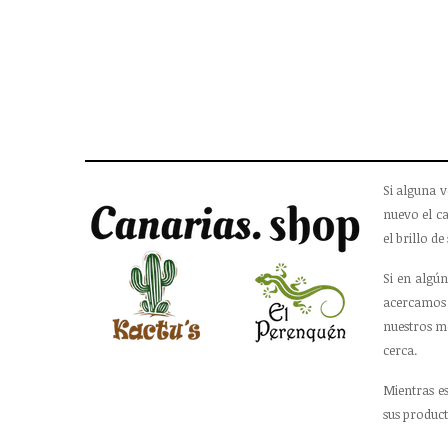
Si alguna v
nuevo el ca
el brillo de 
Si en algún
acercamos 
nuestros m
cerca.
Mientras e
sus product