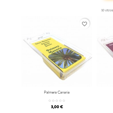
10 otro
favorite_border
Palmera Canaria


CARRO
3,00 €