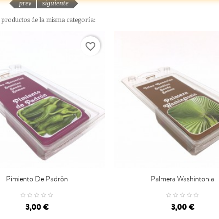
prev
siguiente
s productos de la misma categoría:
favorite_border
Pimiento De Padrón
Palmera Washintonia

CARRO
CARRO
3,00 €
3,00 €