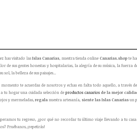
ez has visitado las
Islas Canarias
, nuestra tienda online
Canarias.shop
te ha
lor de sus gentes honestas y hospitalarias, la alegría de su música, la fuerza de
su sol, la belleza de sus paisajes...
 momento te acuerdas de nosotros y echas en falta todo aquello, a través de
a tu hogar una cuidada selección de
productos canarios
de la mejor calida
ojos y mermeladas,
regala
nuestra artesanía,
siente las Islas Canarias
un p
speramos tu regreso, ¿por qué no recordar tu último viaje llevando a tu casa
os? Pruébanos, ¡repetirás!