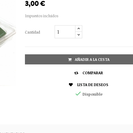
3,00 €
Impuestos incluidos
Cantidad
AÑADIR A LA CESTA

COMPARAR

LISTA DE DESEOS

Disponible