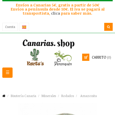
Envíos a Canarias 5€, gratis a partir de 50€
Envíos a península desde 10€. El iva se pagará al
transportista,
clica
para saber más.
Cuenta
CARRITO
(0)
Navegación
☰
de
palanca
Bisutería Canaria
Minerales
Rodados
Amazonita