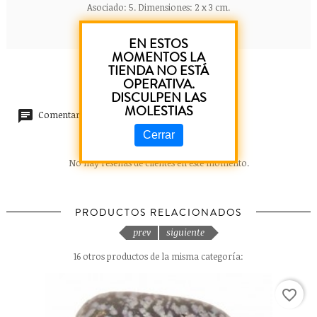
Asociado: 5. Dimensiones: 2 x 3 cm.
EN ESTOS
MOMENTOS LA
TIENDA NO ESTÁ
OPERATIVA.
DISCULPEN LAS
MOLESTIAS
Comentarios (0)
Cerrar
No hay reseñas de clientes en este momento.
PRODUCTOS RELACIONADOS
prev
siguiente
16 otros productos de la misma categoría:
favorite_border