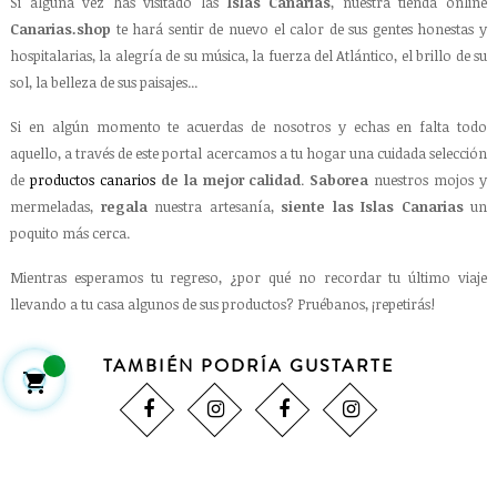
Si alguna vez has visitado las
Islas Canarias
, nuestra tienda online
Canarias.shop
te hará sentir de nuevo el calor de sus gentes honestas y
hospitalarias, la alegría de su música, la fuerza del Atlántico, el brillo de su
sol, la belleza de sus paisajes...
Si en algún momento te acuerdas de nosotros y echas en falta todo
aquello, a través de este portal acercamos a tu hogar una cuidada selección
de
productos canarios
de la mejor calidad
.
Saborea
nuestros mojos y
mermeladas,
regala
nuestra artesanía,
siente las Islas Canarias
un
poquito más cerca.
Mientras esperamos tu regreso, ¿por qué no recordar tu último viaje
llevando a tu casa algunos de sus productos? Pruébanos, ¡repetirás!
TAMBIÉN PODRÍA GUSTARTE
