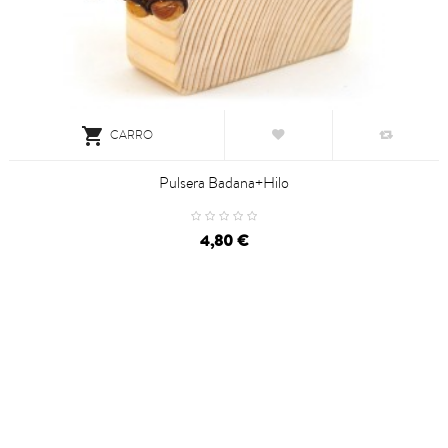

CARRO
Pulsera Badana+hilo
4,80 €