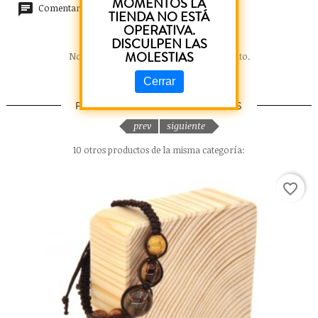
MOMENTOS LA
Comentarios (0)
TIENDA NO ESTÁ
OPERATIVA.
DISCULPEN LAS
MOLESTIAS
No hay reseñas de clientes en este momento.
Cerrar
PRODUCTOS RELACIONADOS
prev
siguiente
10 otros productos de la misma categoría:
favorite_border