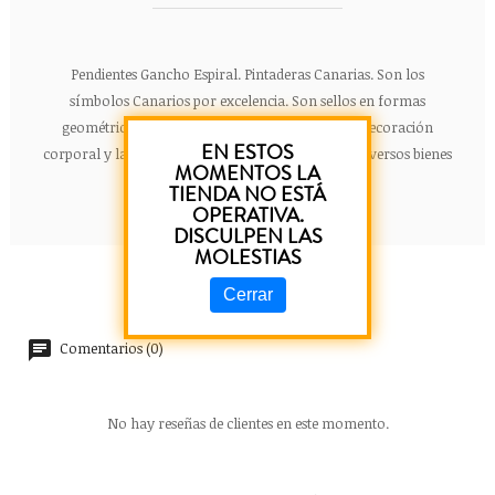
Pendientes Gancho Espiral. Pintaderas Canarias. Son los
símbolos Canarios por excelencia. Son sellos en formas
geométricas usados por los aborígenes para la decoración
EN ESTOS
corporal y la identificación de la propiedad sobre diversos bienes
MOMENTOS LA
de cada familia.
TIENDA NO ESTÁ
OPERATIVA.
DISCULPEN LAS
MOLESTIAS
Cerrar
Comentarios (0)
No hay reseñas de clientes en este momento.