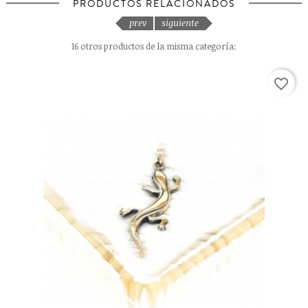
PRODUCTOS RELACIONADOS
prev
siguiente
16 otros productos de la misma categoría:
favorite_border