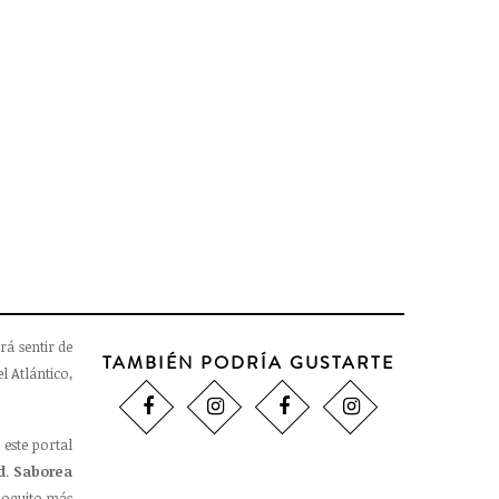
Llavero Piedra Lava

CARRO
4,20 €
rá sentir de
TAMBIÉN PODRÍA GUSTARTE
l Atlántico,
 este portal
d
.
Saborea
oquito más