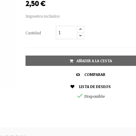
2,50 €
Impuestos incluidos
Cantidad
AÑADIR A LA CESTA

COMPARAR

LISTA DE DESEOS

Disponible