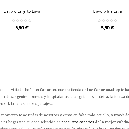
Llavero Lagarto Lava
Llavero Isla Lava

CARRO
CARRO
5,50 €
5,50 €
ez has visitado las
Islas Canarias
, nuestra tienda online
Canarias.shop
te ha
lor de sus gentes honestas y hospitalarias, la alegría de su música, la fuerza de
su sol, la belleza de sus paisajes...
 momento te acuerdas de nosotros y echas en falta todo aquello, a través de
a tu hogar una cuidada selección de
productos canarios
de la mejor calida
ojos y mermeladas,
regala
nuestra artesanía,
siente las Islas Canarias
un p