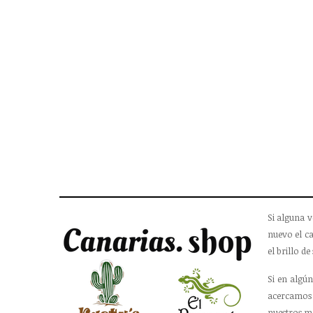

Si alguna v
nuevo el ca
el brillo de 
Si en algún
acercamos 
nuestros m