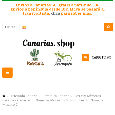
Envíos a Canarias 5€, gratis a partir de 50€
Envíos a península desde 10€. El iva se pagará al
transportista,
clica
para saber más.
Cuenta
CARRITO
(0)
Navegación
☰
de
palanca
Artesanía Canaria
Cerámica Canaria
Letras y Números
Cerámica Canarias
Números Mosaico 5.5 cm x 11 cm
Número
Mosaico 7