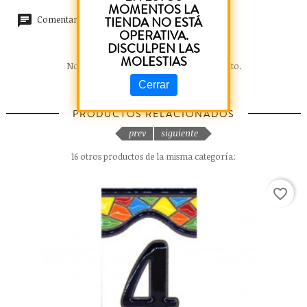
MOMENTOS LA
Comentarios (0)
TIENDA NO ESTÁ
OPERATIVA.
DISCULPEN LAS
MOLESTIAS
No hay reseñas de clientes en este momento.
Cerrar
PRODUCTOS RELACIONADOS
prev
siguiente
16 otros productos de la misma categoría:
favorite_border