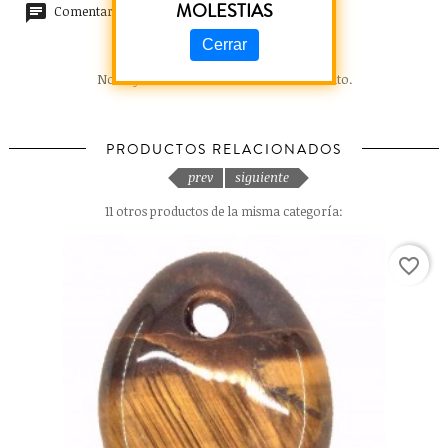
MOLESTIAS
Comentarios (0)
Cerrar
No hay reseñas de clientes en este momento.
PRODUCTOS RELACIONADOS
prev
siguiente
11 otros productos de la misma categoría:
favorite_border