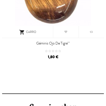

CARRO
Géminis Ojo De Tigre""
1,80 €