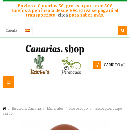
Envíos a Canarias 5€, gratis a partir de 50€
Envíos a península desde 10€. El iva se pagará al
transportista,
clica
para saber más.
Cuenta
CARRITO
(0)
Navegación
☰
de
palanca
Bisutería Canaria
Minerales
Horóscopo
Escorpión Jaspe
Sardo""