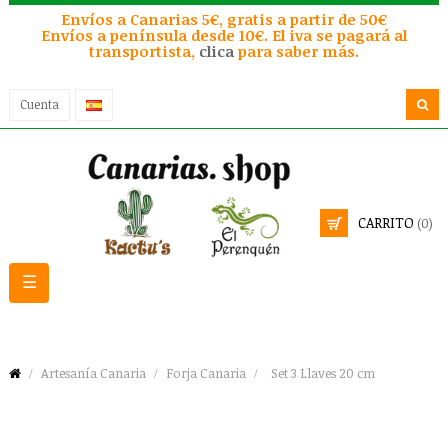
Envíos a Canarias 5€, gratis a partir de 50€
Envíos a península desde 10€. El iva se pagará al
transportista,
clica
para saber más.
Cuenta
CARRITO
(0)
Navegación
☰
de
palanca
Artesanía Canaria
Forja Canaria
Set 3 Llaves 20 cm