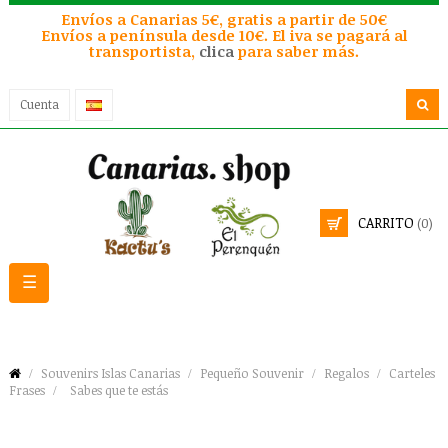
Envíos a Canarias 5€, gratis a partir de 50€
Envíos a península desde 10€. El iva se pagará al
transportista,
clica
para saber más.
Cuenta
CARRITO
(0)
Navegación
☰
de
palanca
Souvenirs Islas Canarias
Pequeño Souvenir
Regalos
Carteles
Frases
Sabes que te estás