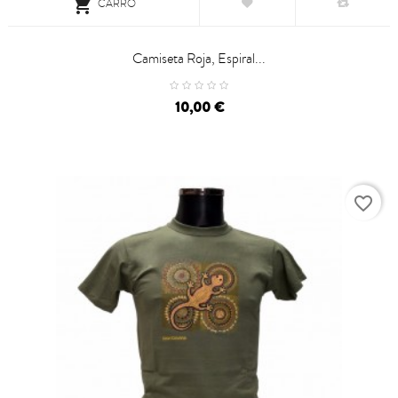

CARRO
Camiseta Roja, Espiral...
Precio
10,00 €
favorite_border