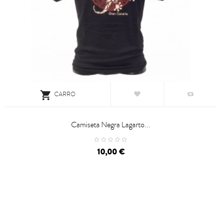

CARRO
Camiseta Negra Lagarto...
Precio
10,00 €