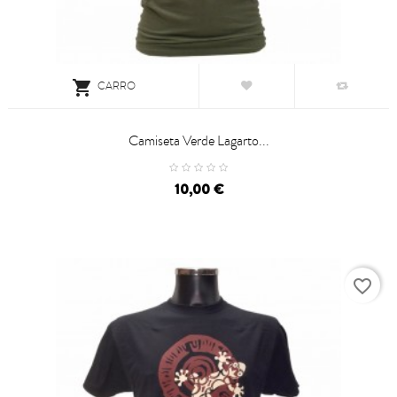

CARRO
Camiseta Verde Lagarto...
Precio
10,00 €
favorite_border