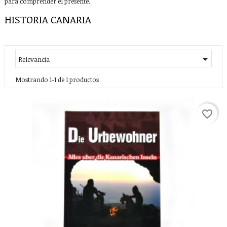
para comprender el presente.
HISTORIA CANARIA

Relevancia
Mostrando 1-1 de 1 productos
favorite_border