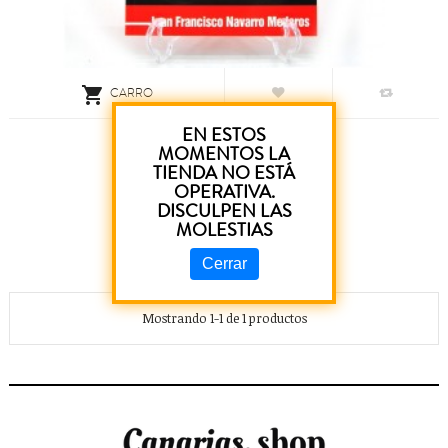

CARRO
EN ESTOS
Die Urbewohner
MOMENTOS LA
TIENDA NO ESTÁ
OPERATIVA.
9,00 €
DISCULPEN LAS
MOLESTIAS
Cerrar
Mostrando 1-1 de 1 productos