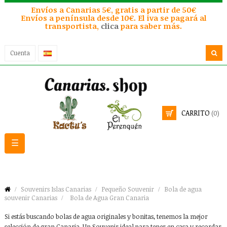
Envíos a Canarias 5€, gratis a partir de 50€
Envíos a península desde 10€. El iva se pagará al
transportista,
clica
para saber más.
Cuenta
CARRITO
(0)
Navegación
☰
de
palanca
Souvenirs Islas Canarias
Pequeño Souvenir
Bola de agua
souvenir Canarias
Bola de Agua Gran Canaria
Si estás buscando bolas de agua originales y bonitas, tenemos la mejor
selección de gran Canaria. Un Souvenir ideal para tener en casa y recordar